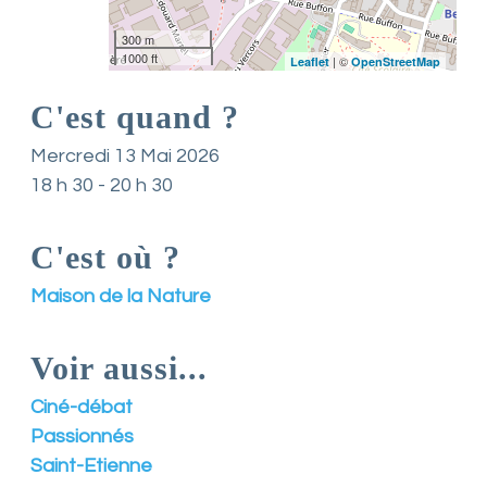
n
t
300 m
L
1000 ft
| ©
Leaflet
OpenStreetMap
o
i
C'est quand ?
r
e
Mercredi 13 Mai 2026
e
18 h 30 - 20 h 30
t
d
e
C'est où ?
s
e
s
Maison de la Nature
a
s
s
Voir aussi...
o
c
Ciné-débat
i
a
Passionnés
t
Saint-Etienne
i
o