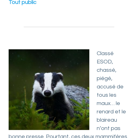
Tout public
n
s
f
é
d
é
r
é
e
Classé
s
ESOD,
chassé,
piégé,
accusé de
tous les
maux… le
renard et le
blaireau
n’ont pas
bonne presse. Pourtant, ces deux mammifères