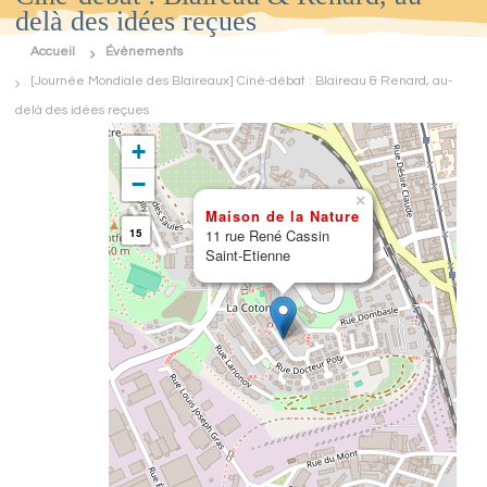
delà des idées reçues
d
e
Accueil
Évènements
F
r
[Journée Mondiale des Blaireaux] Ciné-débat : Blaireau & Renard, au-
a
delà des idées reçues
n
c
+
e
N
−
a
×
t
Maison de la Nature
u
15
11 rue René Cassin
r
Saint-Etienne
e
E
n
v
i
r
o
n
n
e
m
e