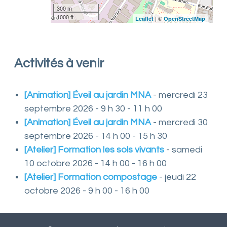
300 m
n
1000 ft
t
| ©
Leaflet
OpenStreetMap
L
o
i
r
Activités à venir
e
e
t
[Animation] Éveil au jardin MNA
- mercredi 23
d
septembre 2026 - 9 h 30 - 11 h 00
e
s
[Animation] Éveil au jardin MNA
- mercredi 30
e
septembre 2026 - 14 h 00 - 15 h 30
s
a
[Atelier] Formation les sols vivants
- samedi
s
10 octobre 2026 - 14 h 00 - 16 h 00
s
o
[Atelier] Formation compostage
- jeudi 22
c
octobre 2026 - 9 h 00 - 16 h 00
i
a
t
i
o