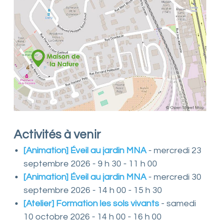
n
t
L
o
i
r
e
e
t
d
e
s
e
s
Activités à venir
a
s
[Animation] Éveil au jardin MNA
- mercredi 23
s
septembre 2026 - 9 h 30 - 11 h 00
o
c
[Animation] Éveil au jardin MNA
- mercredi 30
i
septembre 2026 - 14 h 00 - 15 h 30
a
t
[Atelier] Formation les sols vivants
- samedi
i
10 octobre 2026 - 14 h 00 - 16 h 00
o