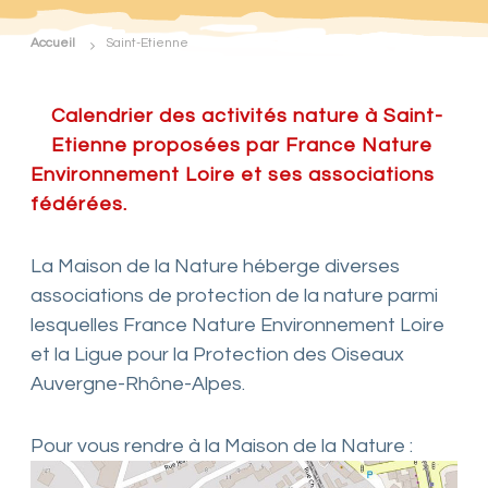
d
e
Accueil
Saint-Etienne
F
r
a
n
Calendrier des activités nature à Saint-
c
Etienne proposées par France Nature
e
N
Environnement Loire et ses associations
a
fédérées.
t
u
r
La Maison de la Nature héberge diverses
e
E
associations de protection de la nature parmi
n
lesquelles France Nature Environnement Loire
v
i
et la Ligue pour la Protection des Oiseaux
r
Auvergne-Rhône-Alpes.
o
n
n
Pour vous rendre à la Maison de la Nature :
e
m
e