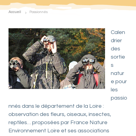
d
e
Accueil
Passionnés
F
r
a
n
Calen
c
drier
e
N
des
a
sortie
t
u
s
r
natur
e
E
e pour
n
les
v
i
passio
r
nnés dans le département de la Loire :
o
n
observation des fleurs, oiseaux, insectes,
n
reptiles… proposées par France Nature
e
m
Environnement Loire et ses associations
e