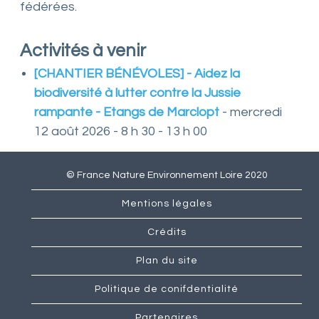
fédérées.
n
t
L
Activités à venir
o
i
[CHANTIER BÉNÉVOLES] - Aidez la
r
e
biodiversité à lutter contre la Jussie
rampante - Etangs de Marclopt
- mercredi
e
t
12 août 2026 - 8 h 30 - 13 h 00
d
e
s
© France Nature Environnement Loire 2020
e
s
a
Mentions légales
s
s
Crédits
o
c
Plan du site
i
a
Politique de conifdentialité
t
i
Partenaires
o