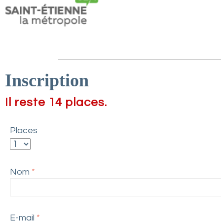
s
o
c
i
a
t
Inscription
i
o
Il reste 14 places.
n
s
Places
f
é
d
Nom
*
é
r
é
e
E-mail
*