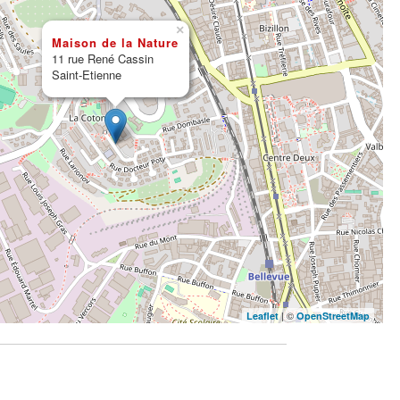
×
Maison de la Nature
11 rue René Cassin
Saint-Etienne
| ©
Leaflet
OpenStreetMap