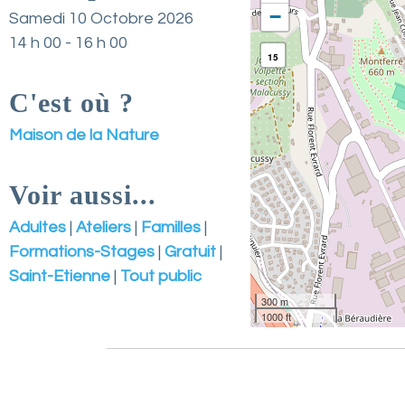
a
−
Samedi 10 Octobre 2026
t
14 h 00 - 16 h 00
u
15
r
C'est où ?
e
E
Maison de la Nature
n
v
Voir aussi...
i
Adultes
Ateliers
Familles
r
Formations-Stages
Gratuit
o
Saint-Etienne
Tout public
n
n
300 m
1000 ft
e
m
e
n