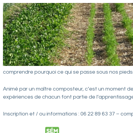
t
L
o
i
r
e
e
t
comprendre pourquoi ce qui se passe sous nos pieds c
d
e
Animé par un maître composteur, c’est un moment de 
s
expériences de chacun font partie de l’apprentissage
e
s
Inscription et / ou informations : 06 22 89 63 37 – c
a
s