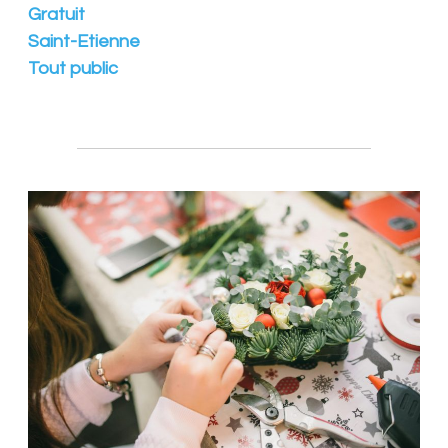
Gratuit
n
s
Saint-Etienne
f
Tout public
é
d
é
r
é
e
s