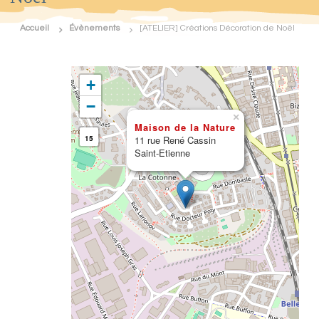
d
e
Accueil
Évènements
[ATELIER] Créations Décoration de Noël
F
r
a
n
+
c
e
−
N
×
a
Maison de la Nature
t
15
11 rue René Cassin
u
Saint-Etienne
r
e
E
n
v
i
r
o
n
n
e
m
e