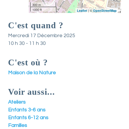
300 m
n
1000 ft
t
| ©
Leaflet
OpenStreetMap
L
o
C'est quand ?
i
r
Mercredi 17 Décembre 2025
e
10 h 30 - 11 h 30
e
t
d
C'est où ?
e
s
e
Maison de la Nature
s
a
s
Voir aussi...
s
o
Ateliers
c
i
Enfants 3-6 ans
a
Enfants 6-12 ans
t
i
Familles
o