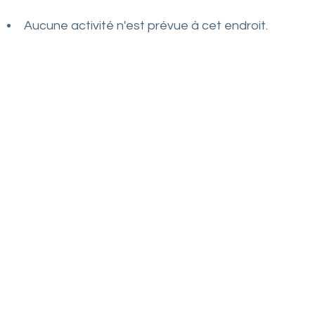
t
Aucune activité n'est prévue à cet endroit.
L
o
i
r
e
e
t
d
e
s
e
s
a
s