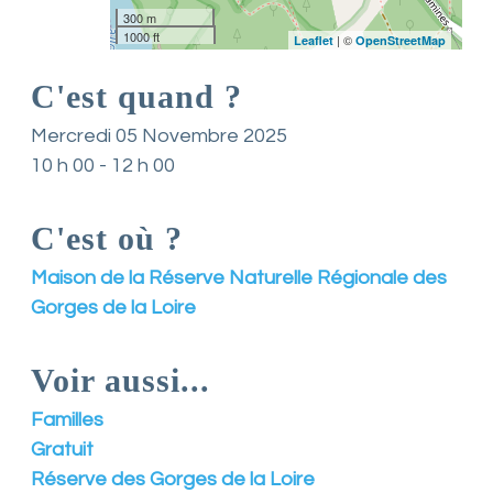
300 m
n
1000 ft
t
| ©
Leaflet
OpenStreetMap
L
o
C'est quand ?
i
r
Mercredi 05 Novembre 2025
e
10 h 00 - 12 h 00
e
t
d
C'est où ?
e
s
e
Maison de la Réserve Naturelle Régionale des
s
Gorges de la Loire
a
s
s
Voir aussi...
o
c
i
Familles
a
Gratuit
t
i
Réserve des Gorges de la Loire
o