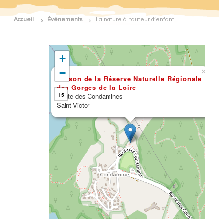
d
e
Accueil
Évènements
La nature à hauteur d’enfant
F
r
a
n
+
c
e
−
×
N
Maison de la Réserve Naturelle Régionale
a
des Gorges de la Loire
t
Route des Condamines
15
u
Saint-Victor
r
e
E
n
v
i
r
o
n
n
e
m
e