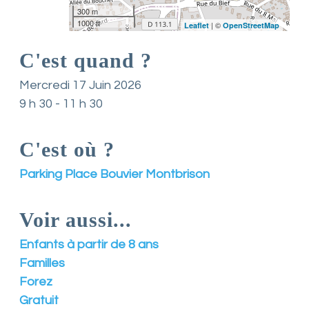
300 m
n
1000 ft
t
| ©
Leaflet
OpenStreetMap
L
o
C'est quand ?
i
r
Mercredi 17 Juin 2026
e
9 h 30 - 11 h 30
e
t
d
C'est où ?
e
s
e
Parking Place Bouvier Montbrison
s
a
s
Voir aussi...
s
o
Enfants à partir de 8 ans
c
i
Familles
a
Forez
t
i
Gratuit
o