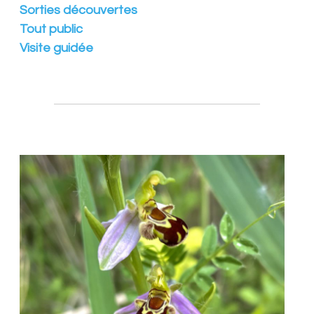
Sorties découvertes
n
s
Tout public
f
Visite guidée
é
d
é
r
é
e
s