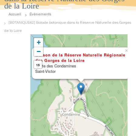
de la Loire
d
e
Accueil
Évènements
F
r
[BOTANIQUE42] Balade botanique dans la Réserve Naturelle des Gorges
a
de la Loire
n
c
+
e
N
−
×
a
Maison de la Réserve Naturelle Régionale
t
des Gorges de la Loire
u
Route des Condamines
15
r
Saint-Victor
e
E
n
v
i
r
o
n
n
e
m
e