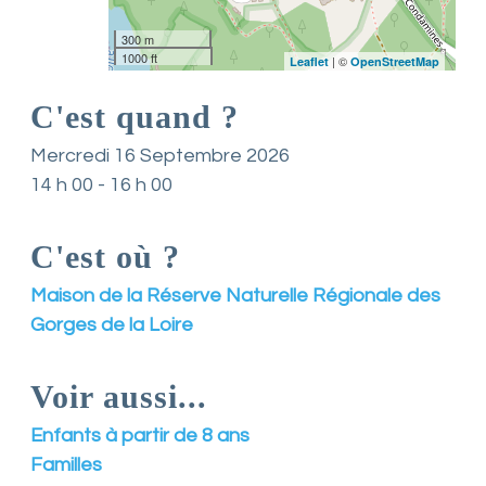
n
t
300 m
L
1000 ft
| ©
Leaflet
OpenStreetMap
o
i
C'est quand ?
r
e
Mercredi 16 Septembre 2026
e
14 h 00 - 16 h 00
t
d
e
C'est où ?
s
e
s
Maison de la Réserve Naturelle Régionale des
a
Gorges de la Loire
s
s
o
Voir aussi...
c
i
a
Enfants à partir de 8 ans
t
Familles
i
o