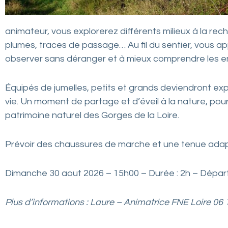
s
o
c
animateur, vous explorerez différents milieux à la re
i
plumes, traces de passage… Au fil du sentier, vous a
a
observer sans déranger et à mieux comprendre les en
t
i
Équipés de jumelles, petits et grands deviendront exp
o
vie. Un moment de partage et d’éveil à la nature, pou
n
patrimoine naturel des Gorges de la Loire.
s
f
Prévoir des chaussures de marche et une tenue adap
é
d
Dimanche 30 aout 2026 – 15h00 – Durée : 2h – Départ :
é
r
Plus d’informations : Laure – Animatrice FNE Loire 06 
é
e