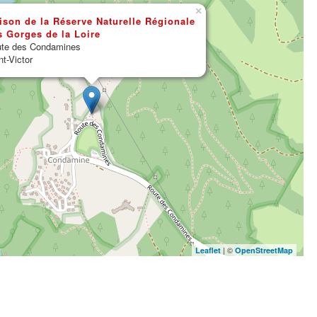
×
ison de la Réserve Naturelle Régionale
s Gorges de la Loire
te des Condamines
nt-Victor
| ©
Leaflet
OpenStreetMap