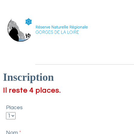
s
Inscription
Il reste 4 places.
Places
Nom
*