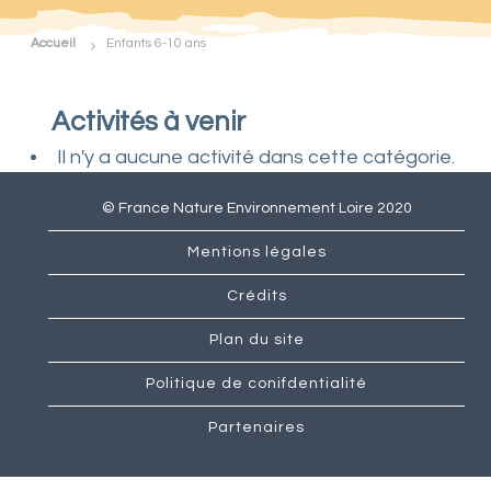
d
e
Accueil
Enfants 6-10 ans
F
r
a
n
Activités à venir
c
e
Il n'y a aucune activité dans cette catégorie.
N
a
© France Nature Environnement Loire 2020
t
u
r
Mentions légales
e
E
Crédits
n
v
Plan du site
i
r
Politique de conifdentialité
o
n
Partenaires
n
e
m
e