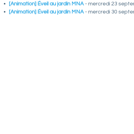
a
[Animation] Éveil au jardin MNA
- mercredi 23 septem
t
[Animation] Éveil au jardin MNA
- mercredi 30 septem
u
r
e
E
n
v
i
r
o
n
n
e
m
e
n